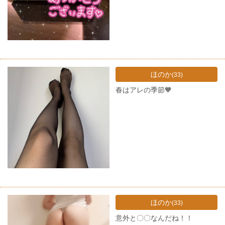
ほのか
(33)
春はアレの季節🧡
ほのか
(33)
意外と〇〇なんだね！！